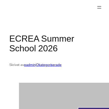
Hoppa
till
innehåll
ECREA Summer
School 2026
Skrivet av
eadmin
i
Okategoriserade